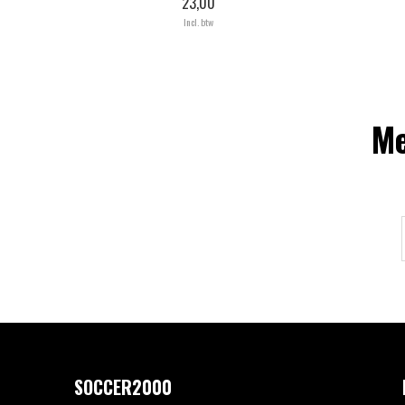
23,00
Incl. btw
Me
SOCCER2000