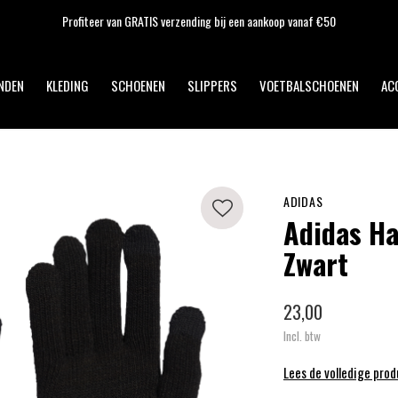
Op werkdagen voor 17:00 uur besteld, dezelfde dag verzonden!
NDEN
KLEDING
SCHOENEN
SLIPPERS
VOETBALSCHOENEN
AC
ADIDAS
Adidas Ha
Zwart
23,00
Incl. btw
Lees de volledige pro