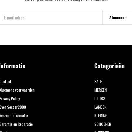
Abonneer
Informatie
Categorieën
Contact
SALE
Algemene voorwaarden
MERKEN
Privacy Policy
CLUBS
Over Soccer2000
LANDEN
Verzendinformatie
KLEDING
Garantie en Reparatie
SCHOENEN