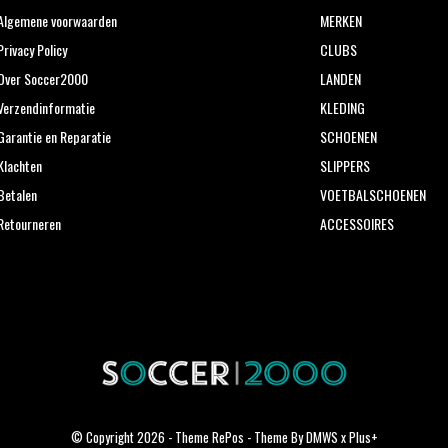
Algemene voorwaarden
MERKEN
Privacy Policy
CLUBS
Over Soccer2000
LANDEN
Verzendinformatie
KLEDING
Garantie en Reparatie
SCHOENEN
Klachten
SLIPPERS
Betalen
VOETBALSCHOENEN
Retourneren
ACCESSOIRES
© Copyright
2026
- Theme RePos - Theme By
DMWS
x
Plus+