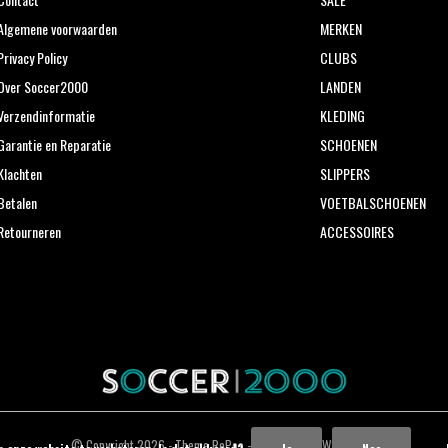
Algemene voorwaarden
MERKEN
Privacy Policy
CLUBS
Over Soccer2000
LANDEN
Verzendinformatie
KLEDING
Garantie en Reparatie
SCHOENEN
Klachten
SLIPPERS
Betalen
VOETBALSCHOENEN
Retourneren
ACCESSOIRES
© Copyright
2026
- Theme RePos - Theme By
DMWS
x
Plus+