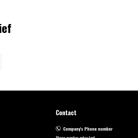
ief
Contact
Company's Phone number
Phone number extra text