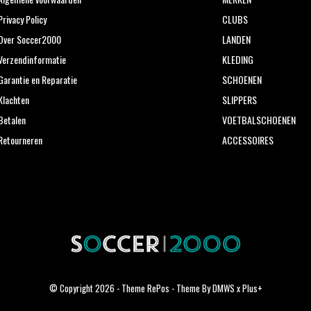
Privacy Policy
CLUBS
Over Soccer2000
LANDEN
Verzendinformatie
KLEDING
Garantie en Reparatie
SCHOENEN
Klachten
SLIPPERS
Betalen
VOETBALSCHOENEN
Retourneren
ACCESSOIRES
© Copyright
2026
- Theme RePos - Theme By
DMWS
x
Plus+