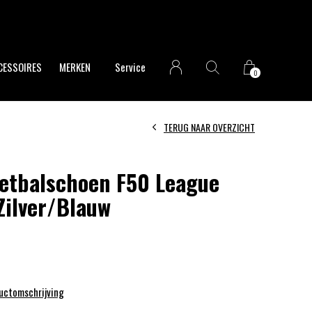
CESSOIRES
MERKEN
Service
0
TERUG NAAR OVERZICHT
etbalschoen F50 League
Zilver/Blauw
ductomschrijving