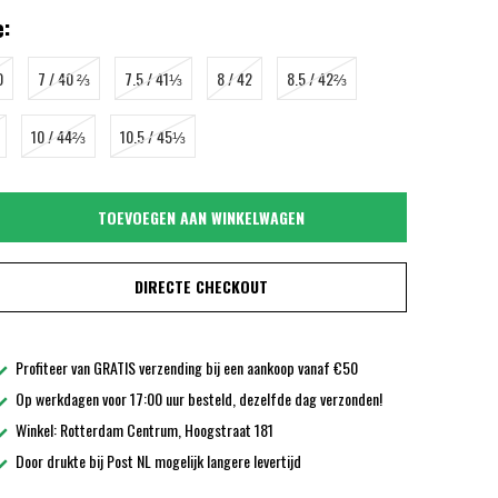
:
0
7 / 40 ⅔
7.5 / 41⅓
8 / 42
8.5 / 42⅔
10 / 44⅔
10.5 / 45⅓
TOEVOEGEN AAN WINKELWAGEN
DIRECTE CHECKOUT
Profiteer van GRATIS verzending bij een aankoop vanaf €50
Op werkdagen voor 17:00 uur besteld, dezelfde dag verzonden!
Winkel: Rotterdam Centrum, Hoogstraat 181
Door drukte bij Post NL mogelijk langere levertijd