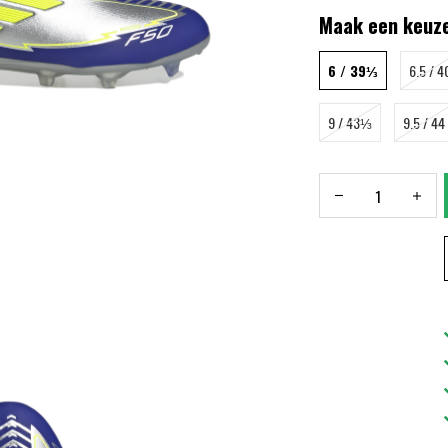
Maak een keuze
6 / 39⅓
6.5 / 4
9 / 43⅓
9.5 / 44