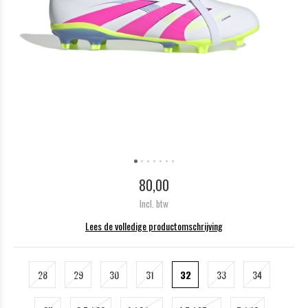
80,00
Incl. btw
Lees de volledige productomschrijving
28
29
30
31
32
33
34