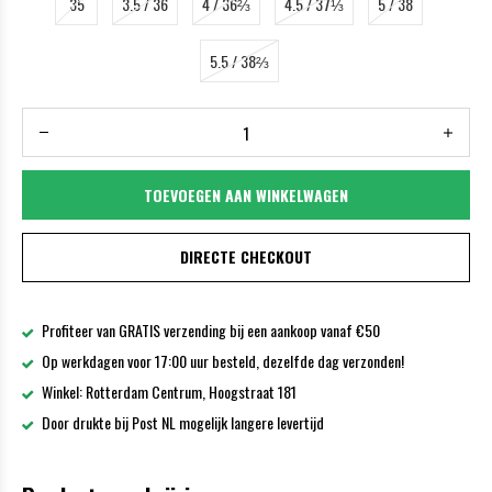
35
3.5 / 36
4 / 36⅔
4.5 / 37⅓
5 / 38
5.5 / 38⅔
TOEVOEGEN AAN WINKELWAGEN
DIRECTE CHECKOUT
Profiteer van GRATIS verzending bij een aankoop vanaf €50
Op werkdagen voor 17:00 uur besteld, dezelfde dag verzonden!
Winkel: Rotterdam Centrum, Hoogstraat 181
Door drukte bij Post NL mogelijk langere levertijd