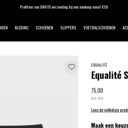
Op werkdagen voor 17:00 uur besteld, dezelfde dag verzonden!
NDEN
KLEDING
SCHOENEN
SLIPPERS
VOETBALSCHOENEN
AC
EQUALITÉ
Equalité 
75,00
Incl. btw
Lees de volledige pro
Maak een keuze