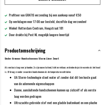
Profiteer van GRATIS verzending bij een aankoop vanaf €50
Op werkdagen voor 17:00 uur besteld, dezelfde dag verzonden!
Winkel: Rotterdam Centrum, Hoogstraat 181
Door drukte bij Post NL mogelijk langere levertijd
Productomschrijving
Under Armour Handschoenen Storm Liner Zwart
Als een basislaag voor je handen. Ze zijn nauwsluitend, licht en rekbaar, en bieden de juiste warmte als het koud
is. Of draag ze onder zwaardere handschoenen als de temperaturen echt dalen.
UA Storm-technologie stoot water af zonder dat dit ten koste gaat
van de ademende eigenschappen
Dunne, aansluitende handschoenen kunnen op zichzelf of als eerste
laag worden gedragen
Ultrazachte gebreide stof met een gladde buitenkant en een pluche