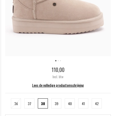
110,00
Incl. btw
Lees de volledige productomschrijving
36
37
38
39
40
41
42