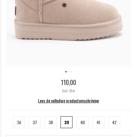
110,00
Incl. btw
Lees de volledige productomschrijving
36
37
38
39
40
41
42