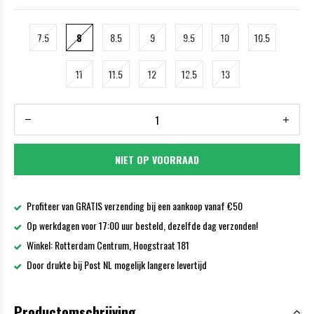
7.5
8
8.5
9
9.5
10
10.5
11
11.5
12
12.5
13
NIET OP VOORRAAD
Profiteer van GRATIS verzending bij een aankoop vanaf €50
Op werkdagen voor 17:00 uur besteld, dezelfde dag verzonden!
Winkel: Rotterdam Centrum, Hoogstraat 181
Door drukte bij Post NL mogelijk langere levertijd
Productomschrijving