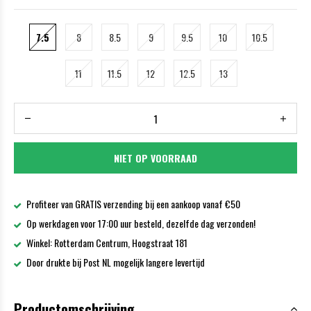
7.5
8
8.5
9
9.5
10
10.5
11
11.5
12
12.5
13
NIET OP VOORRAAD
Profiteer van GRATIS verzending bij een aankoop vanaf €50
Op werkdagen voor 17:00 uur besteld, dezelfde dag verzonden!
Winkel: Rotterdam Centrum, Hoogstraat 181
Door drukte bij Post NL mogelijk langere levertijd
Productomschrijving