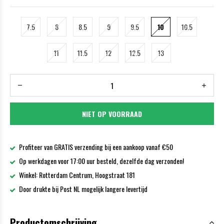
7.5
8
8.5
9
9.5
10
10.5
11
11.5
12
12.5
13
NIET OP VOORRAAD
Profiteer van GRATIS verzending bij een aankoop vanaf €50
Op werkdagen voor 17:00 uur besteld, dezelfde dag verzonden!
Winkel: Rotterdam Centrum, Hoogstraat 181
Door drukte bij Post NL mogelijk langere levertijd
Productomschrijving