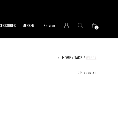
CESSOIRES
MERKEN
Service
0
HOME
TAGS
WL697
0 Producten