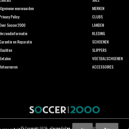
Algemene voorwaarden
MERKEN
Privacy Policy
CLUBS
Over Soccer2000
LANDEN
Verzendinformatie
KLEDING
Garantie en Reparatie
SCHOENEN
Klachten
SLIPPERS
Betalen
VOETBALSCHOENEN
Retourneren
ACCESSOIRES
© Copyright
2026
- Theme RePos - Theme By
DMWS
x
Plus+