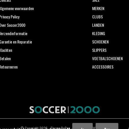
Algemene voorwaarden
MERKEN
Privacy Policy
CLUBS
Over Soccer2000
LANDEN
Verzendinformatie
KLEDING
Garantie en Reparatie
SCHOENEN
Klachten
SLIPPERS
Betalen
VOETBALSCHOENEN
Retourneren
ACCESSOIRES
© Copyright
2026
- Theme RePos - Theme By
DMWS
x
Plus+