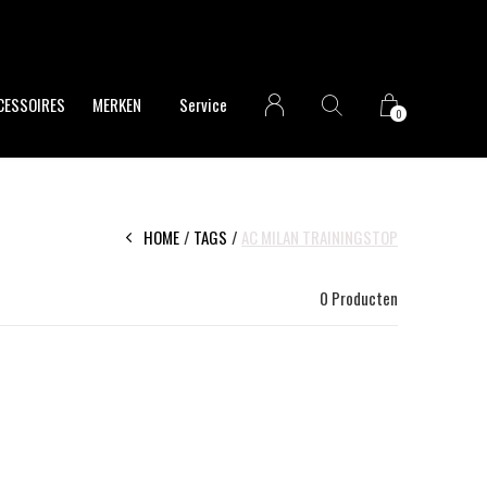
Op wer
CESSOIRES
MERKEN
Service
0
HOME
TAGS
AC MILAN TRAININGSTOP
0 Producten