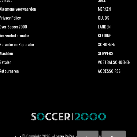
Algemene voorwaarden
MERKEN
Privacy Policy
CLUBS
Over Soccer2000
LANDEN
Verzendinformatie
KLEDING
Garantie en Reparatie
SCHOENEN
Klachten
SLIPPERS
Betalen
VOETBALSCHOENEN
Retourneren
ACCESSOIRES
© Copyright
2026
- Theme RePos - Theme By
DMWS
x
Plus+