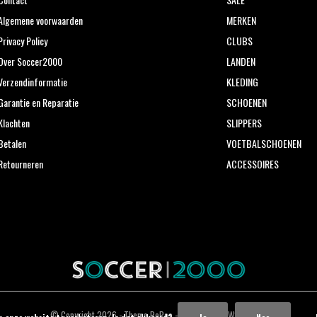
Algemene voorwaarden
MERKEN
Privacy Policy
CLUBS
Over Soccer2000
LANDEN
Verzendinformatie
KLEDING
Garantie en Reparatie
SCHOENEN
Klachten
SLIPPERS
Betalen
VOETBALSCHOENEN
Retourneren
ACCESSOIRES
© Copyright
2026
- Theme RePos - Theme By
DMWS
x
Plus+