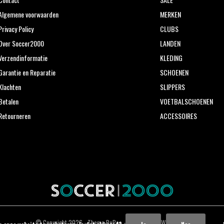
Algemene voorwaarden
MERKEN
Privacy Policy
CLUBS
Over Soccer2000
LANDEN
Verzendinformatie
KLEDING
Garantie en Reparatie
SCHOENEN
Klachten
SLIPPERS
Betalen
VOETBALSCHOENEN
Retourneren
ACCESSOIRES
© Copyright
2026
- Theme RePos - Theme By
DMWS
x
Plus+