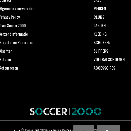
Algemene voorwaarden
MERKEN
Privacy Policy
CLUBS
Over Soccer2000
LANDEN
Verzendinformatie
KLEDING
Garantie en Reparatie
SCHOENEN
Klachten
SLIPPERS
Betalen
VOETBALSCHOENEN
Retourneren
ACCESSOIRES
© Copyright
2026
- Theme RePos - Theme By
DMWS
x
Plus+