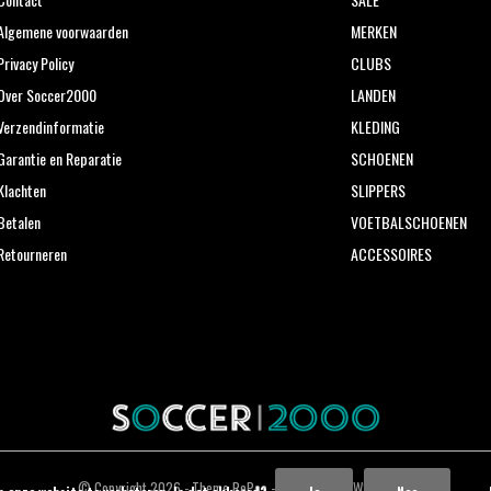
Algemene voorwaarden
MERKEN
Privacy Policy
CLUBS
Over Soccer2000
LANDEN
Verzendinformatie
KLEDING
Garantie en Reparatie
SCHOENEN
Klachten
SLIPPERS
Betalen
VOETBALSCHOENEN
Retourneren
ACCESSOIRES
© Copyright
2026
- Theme RePos - Theme By
DMWS
x
Plus+