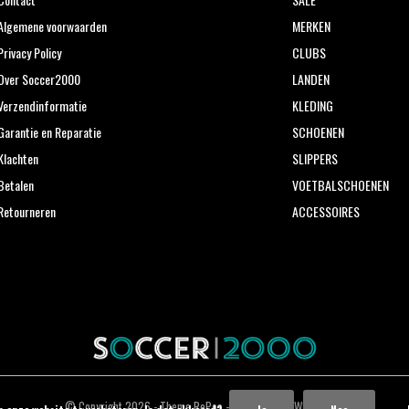
Algemene voorwaarden
MERKEN
Privacy Policy
CLUBS
Over Soccer2000
LANDEN
Verzendinformatie
KLEDING
Garantie en Reparatie
SCHOENEN
Klachten
SLIPPERS
Betalen
VOETBALSCHOENEN
Retourneren
ACCESSOIRES
© Copyright
2026
- Theme RePos - Theme By
DMWS
x
Plus+