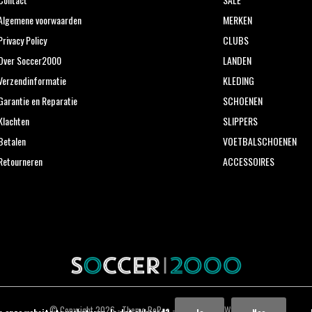
Algemene voorwaarden
MERKEN
Privacy Policy
CLUBS
Over Soccer2000
LANDEN
Verzendinformatie
KLEDING
Garantie en Reparatie
SCHOENEN
Klachten
SLIPPERS
Betalen
VOETBALSCHOENEN
Retourneren
ACCESSOIRES
© Copyright
2026
- Theme RePos - Theme By
DMWS
x
Plus+