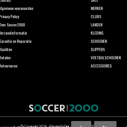
Algemene voorwaarden
MERKEN
Privacy Policy
CLUBS
Over Soccer2000
LANDEN
Verzendinformatie
KLEDING
Garantie en Reparatie
SCHOENEN
Klachten
SLIPPERS
Betalen
VOETBALSCHOENEN
Retourneren
ACCESSOIRES
© Copyright
2026
- Theme RePos - Theme By
DMWS
x
Plus+