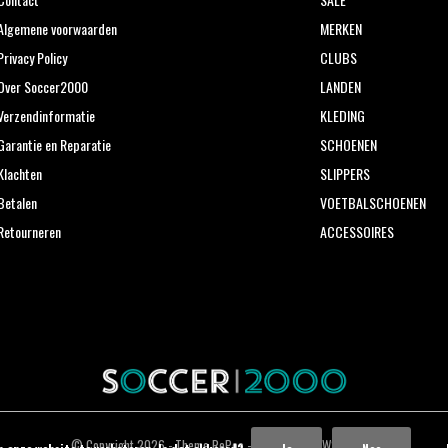
Algemene voorwaarden
MERKEN
Privacy Policy
CLUBS
Over Soccer2000
LANDEN
Verzendinformatie
KLEDING
Garantie en Reparatie
SCHOENEN
Klachten
SLIPPERS
Betalen
VOETBALSCHOENEN
Retourneren
ACCESSOIRES
© Copyright
2026
- Theme RePos - Theme By
DMWS
x
Plus+