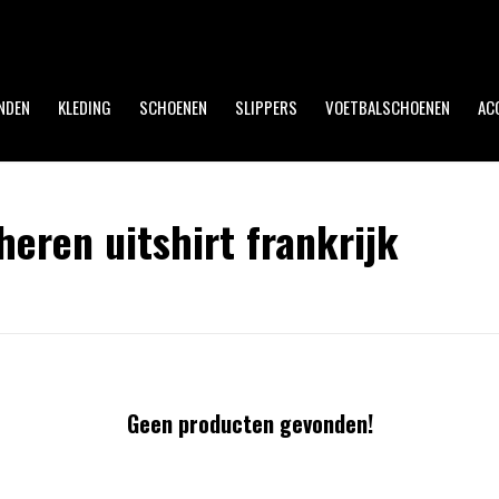
Op werkdagen voor 17:00 uur besteld, dezelfde dag verzonden!
NDEN
KLEDING
SCHOENEN
SLIPPERS
VOETBALSCHOENEN
AC
eren uitshirt frankrijk
Geen producten gevonden!