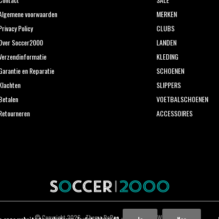
Algemene voorwaarden
MERKEN
Privacy Policy
CLUBS
Over Soccer2000
LANDEN
Verzendinformatie
KLEDING
Garantie en Reparatie
SCHOENEN
Klachten
SLIPPERS
Betalen
VOETBALSCHOENEN
Retourneren
ACCESSOIRES
© Copyright
2026
- Theme RePos - Theme By
DMWS
x
Plus+