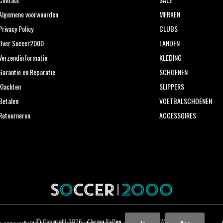
Algemene voorwaarden
MERKEN
Privacy Policy
CLUBS
Over Soccer2000
LANDEN
Verzendinformatie
KLEDING
Garantie en Reparatie
SCHOENEN
Klachten
SLIPPERS
Betalen
VOETBALSCHOENEN
Retourneren
ACCESSOIRES
© Copyright
2026
- Theme RePos - Theme By
DMWS
x
Plus+