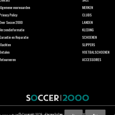
Algemene voorwaarden
MERKEN
Privacy Policy
CLUBS
Over Soccer2000
LANDEN
Verzendinformatie
KLEDING
Garantie en Reparatie
SCHOENEN
Klachten
SLIPPERS
Betalen
VOETBALSCHOENEN
Retourneren
ACCESSOIRES
© Copyright
2026
- Theme RePos - Theme By
DMWS
x
Plus+