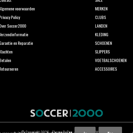
Algemene voorwaarden
MERKEN
Privacy Policy
CLUBS
Over Soccer2000
LANDEN
Verzendinformatie
KLEDING
Garantie en Reparatie
SCHOENEN
Klachten
SLIPPERS
Betalen
VOETBALSCHOENEN
Retourneren
ACCESSOIRES
© Copyright
2026
- Theme RePos - Theme By
DMWS
x
Plus+