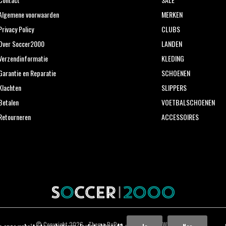
Algemene voorwaarden
MERKEN
Privacy Policy
CLUBS
Over Soccer2000
LANDEN
Verzendinformatie
KLEDING
Garantie en Reparatie
SCHOENEN
Klachten
SLIPPERS
Betalen
VOETBALSCHOENEN
Retourneren
ACCESSOIRES
© Copyright
2026
- Theme RePos - Theme By
DMWS
x
Plus+