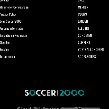
Algemene voorwaarden
MERKEN
Privacy Policy
CLUBS
Over Soccer2000
LANDEN
Verzendinformatie
KLEDING
Garantie en Reparatie
SCHOENEN
Klachten
SLIPPERS
Betalen
VOETBALSCHOENEN
Retourneren
ACCESSOIRES
© Copyright
2026
- Theme RePos - Theme By
DMWS
x
Plus+