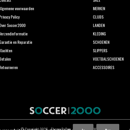
Algemene voorwaarden
MERKEN
Privacy Policy
CLUBS
Over Soccer2000
LANDEN
Verzendinformatie
KLEDING
Garantie en Reparatie
SCHOENEN
Klachten
SLIPPERS
Betalen
VOETBALSCHOENEN
Retourneren
ACCESSOIRES
© Copyright
2026
- Theme RePos - Theme By
DMWS
x
Plus+