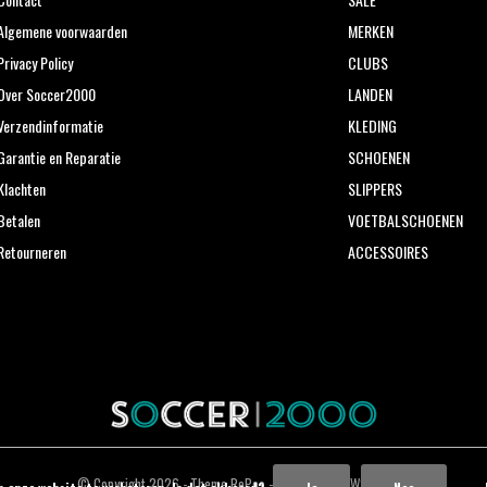
Algemene voorwaarden
MERKEN
Privacy Policy
CLUBS
Over Soccer2000
LANDEN
Verzendinformatie
KLEDING
Garantie en Reparatie
SCHOENEN
Klachten
SLIPPERS
Betalen
VOETBALSCHOENEN
Retourneren
ACCESSOIRES
© Copyright
2026
- Theme RePos - Theme By
DMWS
x
Plus+