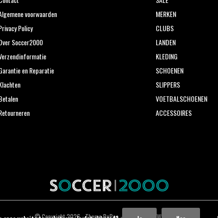
Algemene voorwaarden
MERKEN
Privacy Policy
CLUBS
Over Soccer2000
LANDEN
Verzendinformatie
KLEDING
Garantie en Reparatie
SCHOENEN
Klachten
SLIPPERS
Betalen
VOETBALSCHOENEN
Retourneren
ACCESSOIRES
© Copyright
2026
- Theme RePos - Theme By
DMWS
x
Plus+