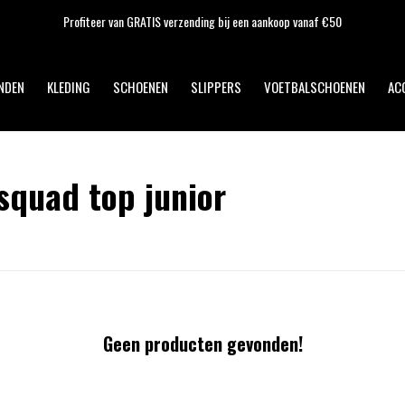
Op werkdagen voor 17:00 uur besteld, dezelfde dag verzonden!
NDEN
KLEDING
SCHOENEN
SLIPPERS
VOETBALSCHOENEN
AC
squad top junior
Geen producten gevonden!