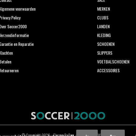
Algemene voorwaarden
MERKEN
Privacy Policy
CLUBS
Over Soccer2000
LANDEN
Verzendinformatie
KLEDING
Garantie en Reparatie
SCHOENEN
Klachten
SLIPPERS
Betalen
VOETBALSCHOENEN
Retourneren
ACCESSOIRES
© Copyright
2026
- Theme RePos - Theme By
DMWS
x
Plus+