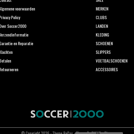
Algemene voorwaarden
MERKEN
Privacy Policy
CLUBS
Over Soccer2000
LANDEN
Verzendinformatie
KLEDING
Garantie en Reparatie
SCHOENEN
Klachten
SLIPPERS
Betalen
VOETBALSCHOENEN
Retourneren
ACCESSOIRES
© Copyright
2026
- Theme RePos - Theme By
DMWS
x
Plus+