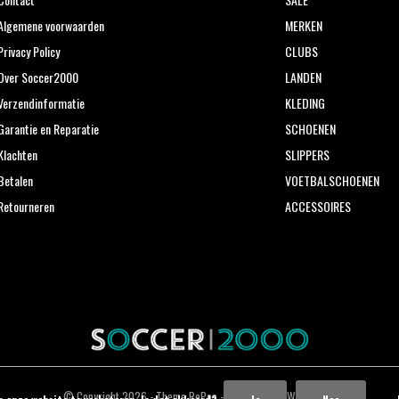
Algemene voorwaarden
MERKEN
Privacy Policy
CLUBS
Over Soccer2000
LANDEN
Verzendinformatie
KLEDING
Garantie en Reparatie
SCHOENEN
Klachten
SLIPPERS
Betalen
VOETBALSCHOENEN
Retourneren
ACCESSOIRES
© Copyright
2026
- Theme RePos - Theme By
DMWS
x
Plus+