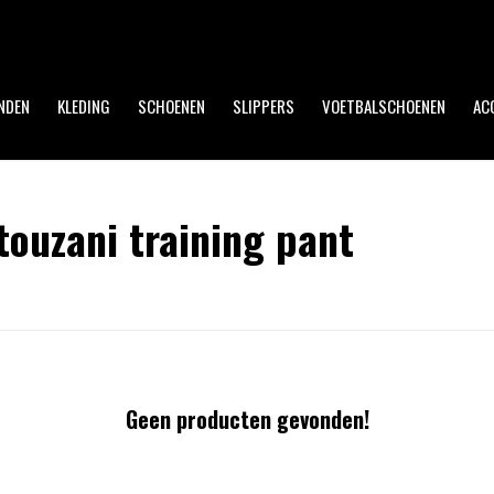
Op werkdagen voor 17:00 uur besteld, dezelfde dag verzonden!
NDEN
KLEDING
SCHOENEN
SLIPPERS
VOETBALSCHOENEN
AC
ouzani training pant
Geen producten gevonden!