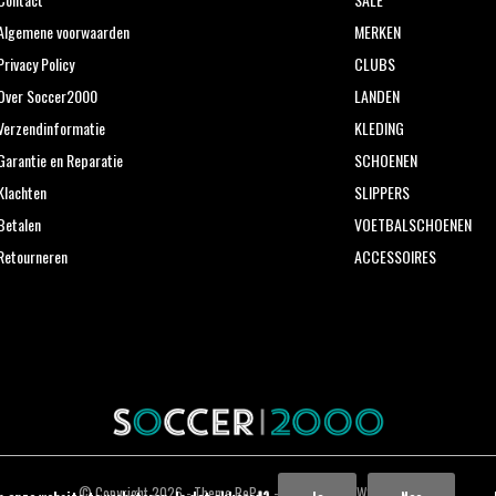
Algemene voorwaarden
MERKEN
Privacy Policy
CLUBS
Over Soccer2000
LANDEN
Verzendinformatie
KLEDING
Garantie en Reparatie
SCHOENEN
Klachten
SLIPPERS
Betalen
VOETBALSCHOENEN
Retourneren
ACCESSOIRES
© Copyright
2026
- Theme RePos - Theme By
DMWS
x
Plus+