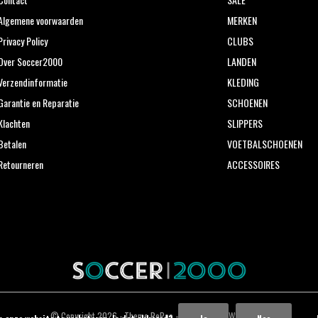
Algemene voorwaarden
MERKEN
Privacy Policy
CLUBS
Over Soccer2000
LANDEN
Verzendinformatie
KLEDING
Garantie en Reparatie
SCHOENEN
Klachten
SLIPPERS
Betalen
VOETBALSCHOENEN
Retourneren
ACCESSOIRES
© Copyright
2026
- Theme RePos - Theme By
DMWS
x
Plus+