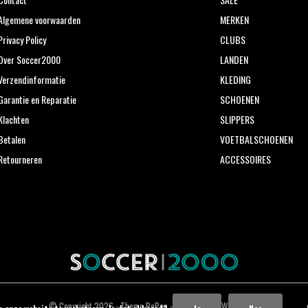
Algemene voorwaarden
MERKEN
Privacy Policy
CLUBS
Over Soccer2000
LANDEN
Verzendinformatie
KLEDING
Garantie en Reparatie
SCHOENEN
Klachten
SLIPPERS
Betalen
VOETBALSCHOENEN
Retourneren
ACCESSOIRES
© Copyright
2026
- Theme RePos - Theme By
DMWS
x
Plus+