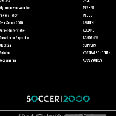
Algemene voorwaarden
MERKEN
Privacy Policy
CLUBS
Over Soccer2000
LANDEN
Verzendinformatie
KLEDING
Garantie en Reparatie
SCHOENEN
Klachten
SLIPPERS
Betalen
VOETBALSCHOENEN
Retourneren
ACCESSOIRES
© Copyright
2026
- Theme RePos - Theme By
DMWS
x
Plus+