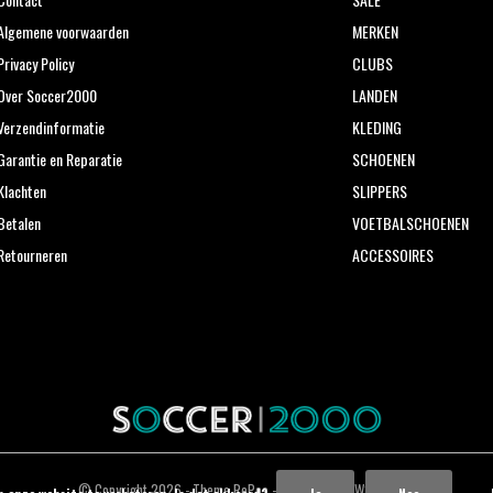
Algemene voorwaarden
MERKEN
Privacy Policy
CLUBS
Over Soccer2000
LANDEN
Verzendinformatie
KLEDING
Garantie en Reparatie
SCHOENEN
Klachten
SLIPPERS
Betalen
VOETBALSCHOENEN
Retourneren
ACCESSOIRES
© Copyright
2026
- Theme RePos - Theme By
DMWS
x
Plus+