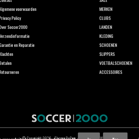
Algemene voorwaarden
MERKEN
Privacy Policy
CLUBS
Over Soccer2000
LANDEN
Verzendinformatie
KLEDING
Garantie en Reparatie
SCHOENEN
Klachten
SLIPPERS
Betalen
VOETBALSCHOENEN
Retourneren
ACCESSOIRES
© Copyright
2026
- Theme RePos - Theme By
DMWS
x
Plus+