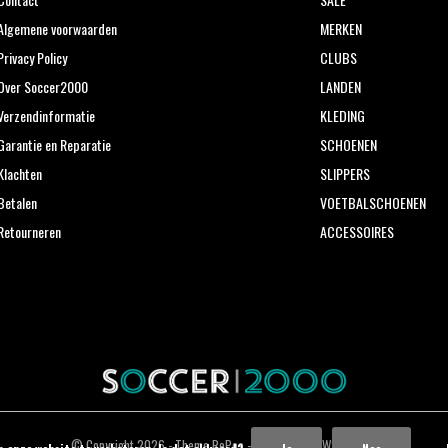
Algemene voorwaarden
MERKEN
Privacy Policy
CLUBS
Over Soccer2000
LANDEN
Verzendinformatie
KLEDING
Garantie en Reparatie
SCHOENEN
Klachten
SLIPPERS
Betalen
VOETBALSCHOENEN
Retourneren
ACCESSOIRES
© Copyright
2026
- Theme RePos - Theme By
DMWS
x
Plus+