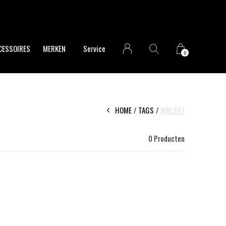
CESSOIRES
MERKEN
Service
0
HOME
TAGS
WRL247
0 Producten