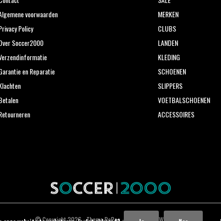
Algemene voorwaarden
MERKEN
Privacy Policy
CLUBS
Over Soccer2000
LANDEN
Verzendinformatie
KLEDING
Garantie en Reparatie
SCHOENEN
Klachten
SLIPPERS
Betalen
VOETBALSCHOENEN
Retourneren
ACCESSOIRES
© Copyright
2026
- Theme RePos - Theme By
DMWS
x
Plus+