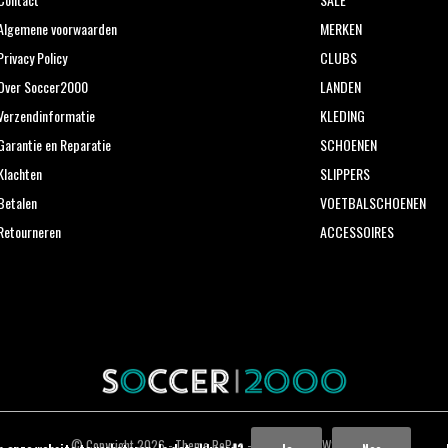
Algemene voorwaarden
MERKEN
Privacy Policy
CLUBS
Over Soccer2000
LANDEN
Verzendinformatie
KLEDING
Garantie en Reparatie
SCHOENEN
Klachten
SLIPPERS
Betalen
VOETBALSCHOENEN
Retourneren
ACCESSOIRES
© Copyright
2026
- Theme RePos - Theme By
DMWS
x
Plus+