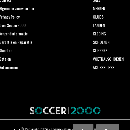
Algemene voorwaarden
MERKEN
Privacy Policy
CLUBS
Over Soccer2000
LANDEN
Verzendinformatie
KLEDING
Garantie en Reparatie
SCHOENEN
Klachten
SLIPPERS
Betalen
VOETBALSCHOENEN
Retourneren
ACCESSOIRES
© Copyright
2026
- Theme RePos - Theme By
DMWS
x
Plus+