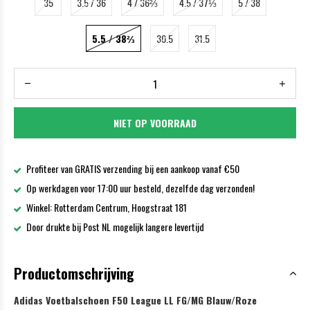
35
3.5 / 36
4 / 36⅔
4.5 / 37⅓
5 / 38
5.5 / 38⅔
30.5
31.5
NIET OP VOORRAAD
Profiteer van GRATIS verzending bij een aankoop vanaf €50
Op werkdagen voor 17:00 uur besteld, dezelfde dag verzonden!
Winkel: Rotterdam Centrum, Hoogstraat 181
Door drukte bij Post NL mogelijk langere levertijd
Productomschrijving
Adidas Voetbalschoen F50 League LL FG/MG Blauw/Roze