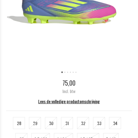
75,00
Incl. btw
Lees de volledige productomschrijving
28
29
30
31
32
33
34