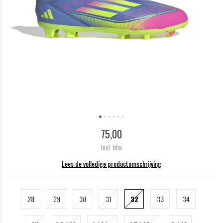
75,00
Incl. btw
Lees de volledige productomschrijving
28
29
30
31
32
33
34