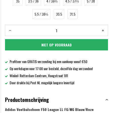
35
3.5 / 36
4 / 36⅔
4.5 / 37⅓
5 / 38
5.5 / 38⅔
30.5
31.5
NIET OP VOORRAAD
Profiteer van GRATIS verzending bij een aankoop vanaf €50
Op werkdagen voor 17:00 uur besteld, dezelfde dag verzonden!
Winkel: Rotterdam Centrum, Hoogstraat 181
Door drukte bij Post NL mogelijk langere levertijd
Productomschrijving
Adidas Voetbalschoen F50 League LL FG/MG Blauw/Roze