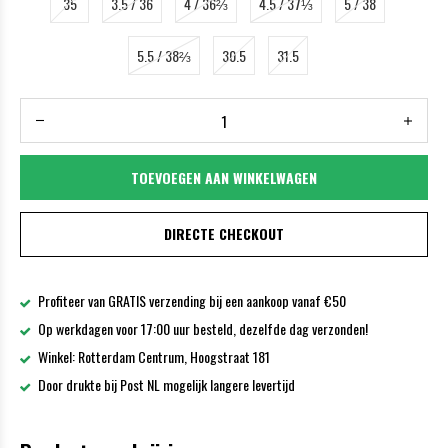
35
3.5 / 36
4 / 36⅔
4.5 / 37⅓
5 / 38
5.5 / 38⅔
30.5
31.5
TOEVOEGEN AAN WINKELWAGEN
DIRECTE CHECKOUT
Profiteer van GRATIS verzending bij een aankoop vanaf €50
Op werkdagen voor 17:00 uur besteld, dezelfde dag verzonden!
Winkel: Rotterdam Centrum, Hoogstraat 181
Door drukte bij Post NL mogelijk langere levertijd